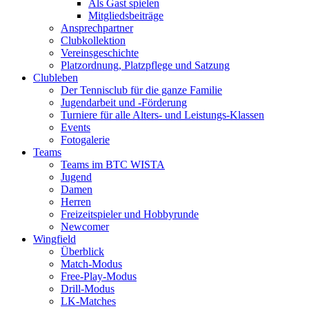
Als Gast spielen
Mitgliedsbeiträge
Ansprechpartner
Clubkollektion
Vereinsgeschichte
Platzordnung, Platzpflege und Satzung
Clubleben
Der Tennisclub für die ganze Familie
Jugendarbeit und -Förderung
Turniere für alle Alters- und Leistungs-Klassen
Events
Fotogalerie
Teams
Teams im BTC WISTA
Jugend
Damen
Herren
Freizeitspieler und Hobbyrunde
Newcomer
Wingfield
Überblick
Match-Modus
Free-Play-Modus
Drill-Modus
LK-Matches