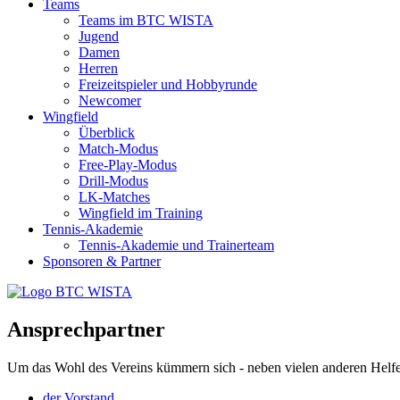
Teams
Teams im BTC WISTA
Jugend
Damen
Herren
Freizeitspieler und Hobbyrunde
Newcomer
Wingfield
Überblick
Match-Modus
Free-Play-Modus
Drill-Modus
LK-Matches
Wingfield im Training
Tennis-Akademie
Tennis-Akademie und Trainerteam
Sponsoren & Partner
Ansprechpartner
Um das Wohl des Vereins kümmern sich - neben vielen anderen Helfe
der Vorstand