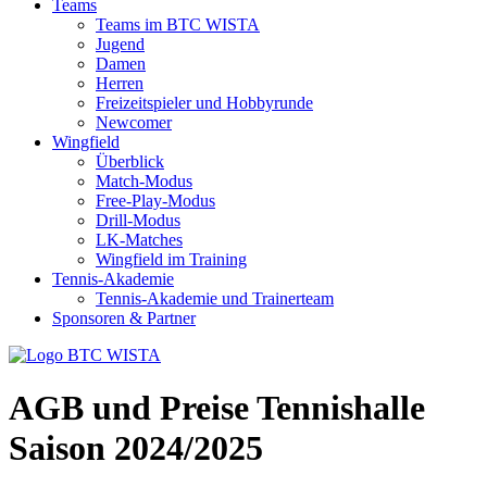
Teams
Teams im BTC WISTA
Jugend
Damen
Herren
Freizeitspieler und Hobbyrunde
Newcomer
Wingfield
Überblick
Match-Modus
Free-Play-Modus
Drill-Modus
LK-Matches
Wingfield im Training
Tennis-Akademie
Tennis-Akademie und Trainerteam
Sponsoren & Partner
AGB und Preise Tennishalle
Saison 2024/2025