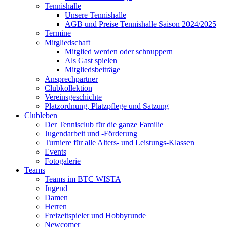
Tennishalle
Unsere Tennishalle
AGB und Preise Tennishalle Saison 2024/2025
Termine
Mitgliedschaft
Mitglied werden oder schnuppern
Als Gast spielen
Mitgliedsbeiträge
Ansprechpartner
Clubkollektion
Vereinsgeschichte
Platzordnung, Platzpflege und Satzung
Clubleben
Der Tennisclub für die ganze Familie
Jugendarbeit und -Förderung
Turniere für alle Alters- und Leistungs-Klassen
Events
Fotogalerie
Teams
Teams im BTC WISTA
Jugend
Damen
Herren
Freizeitspieler und Hobbyrunde
Newcomer