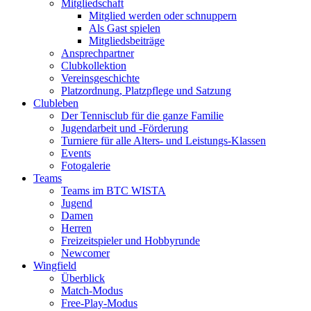
Mitgliedschaft
Mitglied werden oder schnuppern
Als Gast spielen
Mitgliedsbeiträge
Ansprechpartner
Clubkollektion
Vereinsgeschichte
Platzordnung, Platzpflege und Satzung
Clubleben
Der Tennisclub für die ganze Familie
Jugendarbeit und -Förderung
Turniere für alle Alters- und Leistungs-Klassen
Events
Fotogalerie
Teams
Teams im BTC WISTA
Jugend
Damen
Herren
Freizeitspieler und Hobbyrunde
Newcomer
Wingfield
Überblick
Match-Modus
Free-Play-Modus