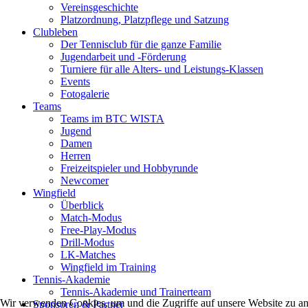
Vereinsgeschichte
Platzordnung, Platzpflege und Satzung
Clubleben
Der Tennisclub für die ganze Familie
Jugendarbeit und -Förderung
Turniere für alle Alters- und Leistungs-Klassen
Events
Fotogalerie
Teams
Teams im BTC WISTA
Jugend
Damen
Herren
Freizeitspieler und Hobbyrunde
Newcomer
Wingfield
Überblick
Match-Modus
Free-Play-Modus
Drill-Modus
LK-Matches
Wingfield im Training
Tennis-Akademie
Tennis-Akademie und Trainerteam
Wir verwenden Cookies, um und die Zugriffe auf unsere Website zu ana
Sponsoren & Partner