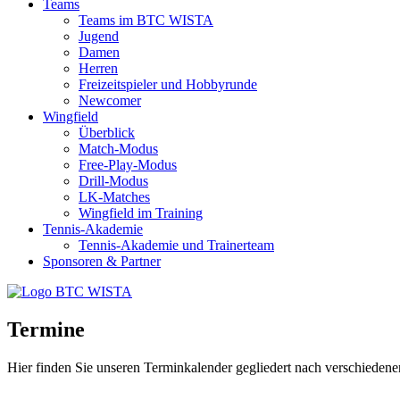
Teams
Teams im BTC WISTA
Jugend
Damen
Herren
Freizeitspieler und Hobbyrunde
Newcomer
Wingfield
Überblick
Match-Modus
Free-Play-Modus
Drill-Modus
LK-Matches
Wingfield im Training
Tennis-Akademie
Tennis-Akademie und Trainerteam
Sponsoren & Partner
Termine
Hier finden Sie unseren Terminkalender gegliedert nach verschieden