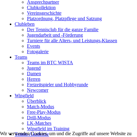
Ansprechpartner
Clubkollektion
Vereinsgeschichte
Platzordnung, Platzpflege und Satzung
Clubleben
Der Tennisclub für die ganze Familie
Jugendarbeit und -Förderung
Turniere für alle Alters- und Leistungs-Klassen
Events
Fotogalerie
Teams
Teams im BTC WISTA
Jugend
Damen
Herren
Freizeitspieler und Hobbyrunde
Newcomer
Wingfield
Überblick
Match-Modus
Free-Play-Modus
Drill-Modus
LK-Matches
Wingfield im Training
Wir verwenden Cookies, um und die Zugriffe auf unsere Website zu
Tennis-Akademie