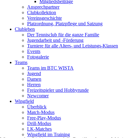
Mitgliedsbeiträge
Ansprechpartner
Clubkollektion
Vereinsgeschichte
Platzordnung, Platzpflege und Satzung
Clubleben
Der Tennisclub für die ganze Familie
Jugendarbeit und -Förderung
Turniere für alle Alters- und Leistungs-Klassen
Events
Fotogalerie
Teams
Teams im BTC WISTA
Jugend
Damen
Herren
Freizeitspieler und Hobbyrunde
Newcomer
Wingfield
Überblick
Match-Modus
Free-Play-Modus
Drill-Modus
LK-Matches
Wingfield im Training