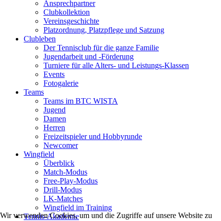
Ansprechpartner
Clubkollektion
Vereinsgeschichte
Platzordnung, Platzpflege und Satzung
Clubleben
Der Tennisclub für die ganze Familie
Jugendarbeit und -Förderung
Turniere für alle Alters- und Leistungs-Klassen
Events
Fotogalerie
Teams
Teams im BTC WISTA
Jugend
Damen
Herren
Freizeitspieler und Hobbyrunde
Newcomer
Wingfield
Überblick
Match-Modus
Free-Play-Modus
Drill-Modus
LK-Matches
Wingfield im Training
Wir verwenden Cookies, um und die Zugriffe auf unsere Website zu
Tennis-Akademie