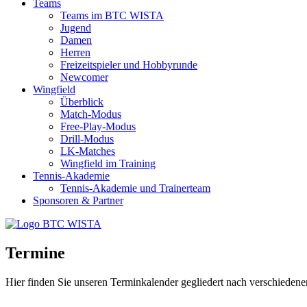
Teams
Teams im BTC WISTA
Jugend
Damen
Herren
Freizeitspieler und Hobbyrunde
Newcomer
Wingfield
Überblick
Match-Modus
Free-Play-Modus
Drill-Modus
LK-Matches
Wingfield im Training
Tennis-Akademie
Tennis-Akademie und Trainerteam
Sponsoren & Partner
Termine
Hier finden Sie unseren Terminkalender gegliedert nach verschieden