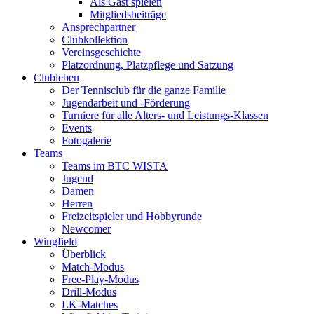
Als Gast spielen
Mitgliedsbeiträge
Ansprechpartner
Clubkollektion
Vereinsgeschichte
Platzordnung, Platzpflege und Satzung
Clubleben
Der Tennisclub für die ganze Familie
Jugendarbeit und -Förderung
Turniere für alle Alters- und Leistungs-Klassen
Events
Fotogalerie
Teams
Teams im BTC WISTA
Jugend
Damen
Herren
Freizeitspieler und Hobbyrunde
Newcomer
Wingfield
Überblick
Match-Modus
Free-Play-Modus
Drill-Modus
LK-Matches