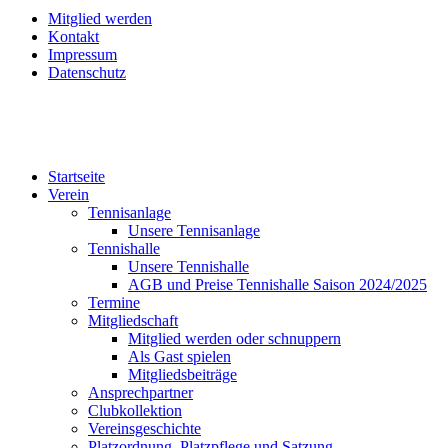
Mitglied werden
Kontakt
Impressum
Datenschutz
Startseite
Verein
Tennisanlage
Unsere Tennisanlage
Tennishalle
Unsere Tennishalle
AGB und Preise Tennishalle Saison 2024/2025
Termine
Mitgliedschaft
Mitglied werden oder schnuppern
Als Gast spielen
Mitgliedsbeiträge
Ansprechpartner
Clubkollektion
Vereinsgeschichte
Platzordnung, Platzpflege und Satzung